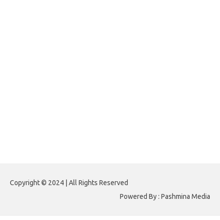
forexlive.my.id
forextradingreviews.my.id
forextrading.my.id
forextimeconverter.my.id
egritud.com
forhelpyou.com
gailhfleming.com
heyimalivemag.com
hyunsunkimhahm.com
ihrm2016.com
illinoistechcon.com
jilliankaulpeterson.com
jlrppatterns.com
johnmgerber.com
Paito HK 6D
Copyright © 2024 | All Rights Reserved
Powered By : Pashmina Media