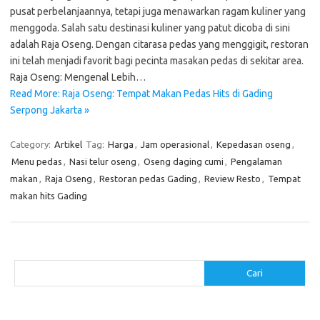
pusat perbelanjaannya, tetapi juga menawarkan ragam kuliner yang
menggoda. Salah satu destinasi kuliner yang patut dicoba di sini
adalah Raja Oseng. Dengan citarasa pedas yang menggigit, restoran
ini telah menjadi favorit bagi pecinta masakan pedas di sekitar area.
Raja Oseng: Mengenal Lebih…
Read More: Raja Oseng: Tempat Makan Pedas Hits di Gading
Serpong Jakarta »
Category:
Artikel
Tag:
Harga
,
Jam operasional
,
Kepedasan oseng
,
Menu pedas
,
Nasi telur oseng
,
Oseng daging cumi
,
Pengalaman
makan
,
Raja Oseng
,
Restoran pedas Gading
,
Review Resto
,
Tempat
makan hits Gading
Cari
Cari
Pos-pos Terbaru