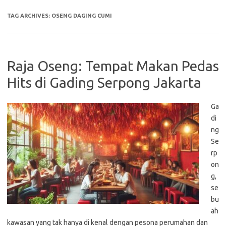
TAG ARCHIVES:
OSENG DAGING CUMI
Raja Oseng: Tempat Makan Pedas
Hits di Gading Serpong Jakarta
Ga
di
ng
Se
rp
on
g,
se
bu
ah
kawasan yang tak hanya di kenal dengan pesona perumahan dan