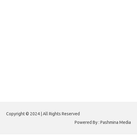
forexlive.my.id
forextradingreviews.my.id
forextrading.my.id
forextimeconverter.my.id
egritud.com
forhelpyou.com
gailhfleming.com
heyimalivemag.com
hyunsunkimhahm.com
ihrm2016.com
illinoistechcon.com
jilliankaulpeterson.com
jlrppatterns.com
johnmgerber.com
Paito HK 6D
Copyright © 2024 | All Rights Reserved
Powered By : Pashmina Media