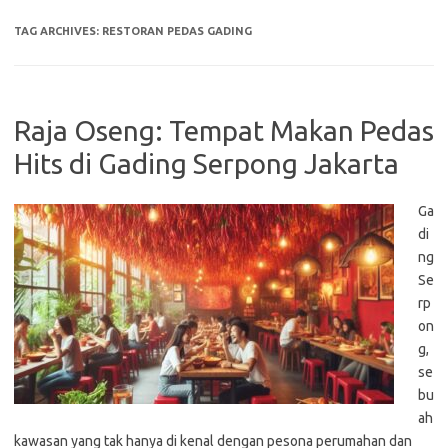
TAG ARCHIVES:
RESTORAN PEDAS GADING
Raja Oseng: Tempat Makan Pedas
Hits di Gading Serpong Jakarta
Ga
di
ng
Se
rp
on
g,
se
bu
ah
kawasan yang tak hanya di kenal dengan pesona perumahan dan