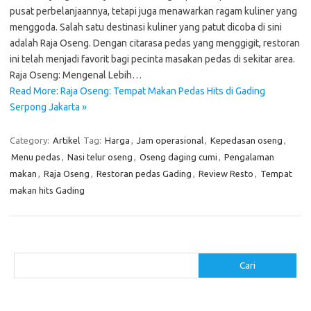
pusat perbelanjaannya, tetapi juga menawarkan ragam kuliner yang
menggoda. Salah satu destinasi kuliner yang patut dicoba di sini
adalah Raja Oseng. Dengan citarasa pedas yang menggigit, restoran
ini telah menjadi favorit bagi pecinta masakan pedas di sekitar area.
Raja Oseng: Mengenal Lebih…
Read More: Raja Oseng: Tempat Makan Pedas Hits di Gading
Serpong Jakarta »
Category:
Artikel
Tag:
Harga
,
Jam operasional
,
Kepedasan oseng
,
Menu pedas
,
Nasi telur oseng
,
Oseng daging cumi
,
Pengalaman
makan
,
Raja Oseng
,
Restoran pedas Gading
,
Review Resto
,
Tempat
makan hits Gading
Cari
Cari
Pos-pos Terbaru