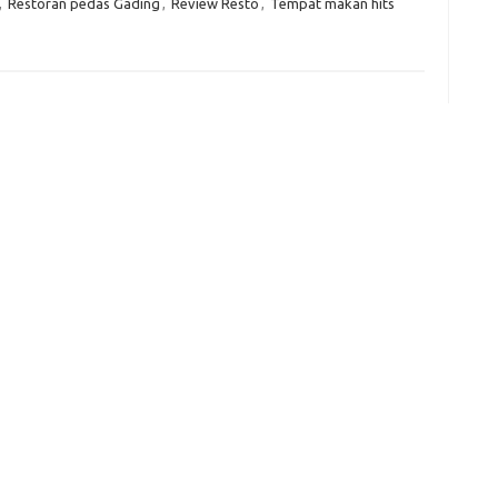
,
Restoran pedas Gading
,
Review Resto
,
Tempat makan hits
e
f
fi
g
h
ho
h
ic
im
ja
fo
fo
fo
fo
fo
eg
fo
ga
h
h
i
il