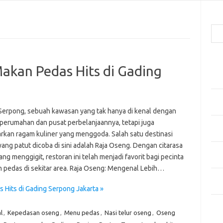
Cari
Pos
akan Pedas Hits di Gading
Men
Kai
Men
Ber
Serpong, sebuah kawasan yang tak hanya di kenal dengan
perumahan dan pusat perbelanjaannya, tetapi juga
Pak
kan ragam kuliner yang menggoda. Salah satu destinasi
Sega
yang patut dicoba di sini adalah Raja Oseng. Dengan citarasa
Men
ng menggigit, restoran ini telah menjadi favorit bagi pecinta
Styl
 pedas di sekitar area. Raja Oseng: Mengenal Lebih…
Sel
yan
Hits di Gading Serpong Jakarta »
Kom
l
,
Kepedasan oseng
,
Menu pedas
,
Nasi telur oseng
,
Oseng
Tid