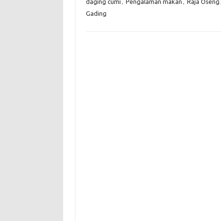
daging cumi
,
Pengalaman makan
,
Raja Oseng
Gading