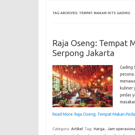
TAG ARCHIVES:
TEMPAT MAKAN HITS GADING
Raja Oseng: Tempat M
Serpong Jakarta
Gading 
pesona 
menawar
kuliner 
pedas ya
masakan
Read More: Raja Oseng: Tempat Makan Pedas 
Category:
Artikel
Tag:
Harga
,
Jam operasiona