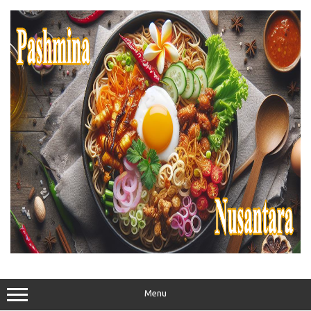
Skip
to
content
Menu