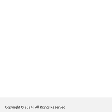
impinner.com
jasframing.com
foreximf.my.id
forexlive.my.id
forextradingreviews.my.id
forextrading.my.id
forextimeconverter.my.id
egritud.com
forhelpyou.com
gailhfleming.com
heyimalivemag.com
hyunsunkimhahm.com
ihrm2016.com
illinoistechcon.com
jilliankaulpeterson.com
jlrppatterns.com
johnmgerber.com
Paito HK 6D
Copyright © 2024 | All Rights Reserved