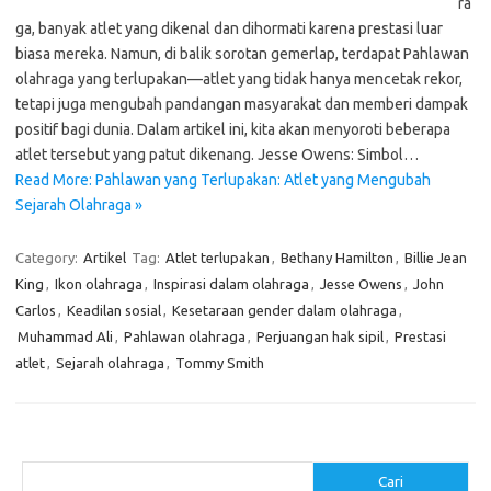
ra
ga, banyak atlet yang dikenal dan dihormati karena prestasi luar
biasa mereka. Namun, di balik sorotan gemerlap, terdapat Pahlawan
olahraga yang terlupakan—atlet yang tidak hanya mencetak rekor,
tetapi juga mengubah pandangan masyarakat dan memberi dampak
positif bagi dunia. Dalam artikel ini, kita akan menyoroti beberapa
atlet tersebut yang patut dikenang. Jesse Owens: Simbol…
Read More: Pahlawan yang Terlupakan: Atlet yang Mengubah
Sejarah Olahraga »
Category:
Artikel
Tag:
Atlet terlupakan
,
Bethany Hamilton
,
Billie Jean
King
,
Ikon olahraga
,
Inspirasi dalam olahraga
,
Jesse Owens
,
John
Carlos
,
Keadilan sosial
,
Kesetaraan gender dalam olahraga
,
Muhammad Ali
,
Pahlawan olahraga
,
Perjuangan hak sipil
,
Prestasi
atlet
,
Sejarah olahraga
,
Tommy Smith
Cari
Cari