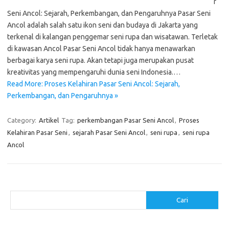
r
Seni Ancol: Sejarah, Perkembangan, dan Pengaruhnya Pasar Seni
Ancol adalah salah satu ikon seni dan budaya di Jakarta yang
terkenal di kalangan penggemar seni rupa dan wisatawan. Terletak
di kawasan Ancol Pasar Seni Ancol tidak hanya menawarkan
berbagai karya seni rupa. Akan tetapi juga merupakan pusat
kreativitas yang mempengaruhi dunia seni Indonesia.…
Read More: Proses Kelahiran Pasar Seni Ancol: Sejarah,
Perkembangan, dan Pengaruhnya »
Category:
Artikel
Tag:
perkembangan Pasar Seni Ancol
,
Proses
Kelahiran Pasar Seni
,
sejarah Pasar Seni Ancol
,
seni rupa
,
seni rupa
Ancol
Cari
Cari
Pos-pos Terbaru