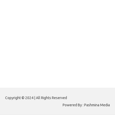
forexlive.my.id
forextradingreviews.my.id
forextrading.my.id
forextimeconverter.my.id
egritud.com
forhelpyou.com
gailhfleming.com
heyimalivemag.com
hyunsunkimhahm.com
ihrm2016.com
illinoistechcon.com
jilliankaulpeterson.com
jlrppatterns.com
johnmgerber.com
Paito HK 6D
Copyright © 2024 | All Rights Reserved
Powered By : Pashmina Media