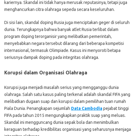
kariernya. Skandal ini tidak hanya merusak reputasinya, tetapi juga
menghancurkan citra olahraga sepeda secara keseluruhan.
Di sisi lain, skandal doping Rusia juga menciptakan geger di seluruh
dunia. Terungkapnya bahwa banyak atlet Rusia terlibat dalam
program doping terorganisir yang melibatkan pemerintah,
menyebabkan negara tersebut dilarang dari beberapa kompetisi
internasional, termasuk Olimpiade. Kasus ini menyoroti betapa
seriusnya dampak doping pada integritas olahraga.
Korupsi dalam Organisasi Olahraga
Korupsi juga menjadi masalah serius yang mengganggu dunia
olahraga. Salah satu kasus paling terkenal adalah skandal FIFA yang
melibatkan dugaan suap dan korupsi dalam pemilihan tuan rumah
Piala Dunia. Penangkapan sejumlah
Data Cambodia
pejabat tinggi
FIFA pada tahun 2015 mengungkapkan praktik suap yang meluas.
Skandal ini mengguncang dunia sepak bola dan menimbulkan
keraguan terhadap kredibilitas organisasi yang seharusnya menjaga