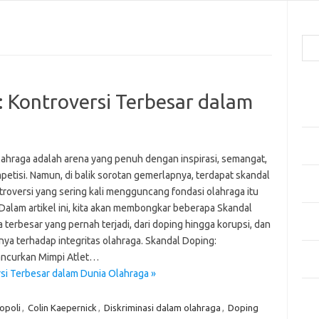
Cari
Pos
Kontroversi Terbesar dalam
Men
Kai
Men
Ber
lahraga adalah arena yang penuh dengan inspirasi, semangat,
petisi. Namun, di balik sorotan gemerlapnya, terdapat skandal
Pak
troversi yang sering kali mengguncang fondasi olahraga itu
Sega
 Dalam artikel ini, kita akan membongkar beberapa Skandal
Men
 terbesar yang pernah terjadi, dari doping hingga korupsi, dan
Styl
ya terhadap integritas olahraga. Skandal Doping:
Sel
ncurkan Mimpi Atlet…
yan
i Terbesar dalam Dunia Olahraga »
Kom
iopoli
,
Colin Kaepernick
,
Diskriminasi dalam olahraga
,
Doping
Tid