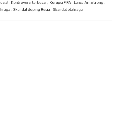
osial
,
Kontroversi terbesar
,
Korupsi FIFA
,
Lance Armstrong
,
ahraga
,
Skandal doping Rusia
,
Skandal olahraga
e
f
fi
g
h
ho
h
ic
im
ja
fo
fo
fo
fo
fo
eg
fo
ga
h
h
i
il