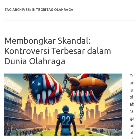
TAG ARCHIVES:
INTEGRITAS OLAHRAGA
Membongkar Skandal:
Kontroversi Terbesar dalam
Dunia Olahraga
D
un
ia
ol
ah
ra
ga
ad
al