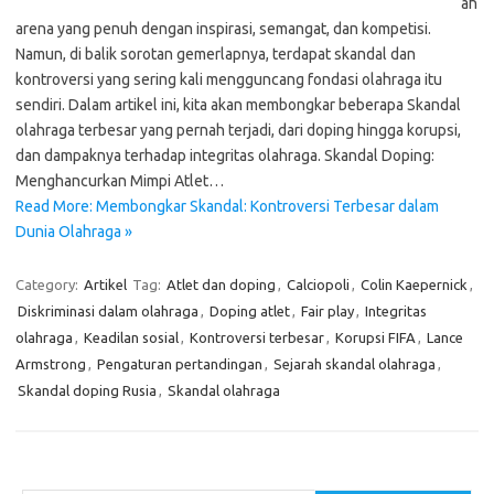
ah
arena yang penuh dengan inspirasi, semangat, dan kompetisi.
Namun, di balik sorotan gemerlapnya, terdapat skandal dan
kontroversi yang sering kali mengguncang fondasi olahraga itu
sendiri. Dalam artikel ini, kita akan membongkar beberapa Skandal
olahraga terbesar yang pernah terjadi, dari doping hingga korupsi,
dan dampaknya terhadap integritas olahraga. Skandal Doping:
Menghancurkan Mimpi Atlet…
Read More: Membongkar Skandal: Kontroversi Terbesar dalam
Dunia Olahraga »
Category:
Artikel
Tag:
Atlet dan doping
,
Calciopoli
,
Colin Kaepernick
,
Diskriminasi dalam olahraga
,
Doping atlet
,
Fair play
,
Integritas
olahraga
,
Keadilan sosial
,
Kontroversi terbesar
,
Korupsi FIFA
,
Lance
Armstrong
,
Pengaturan pertandingan
,
Sejarah skandal olahraga
,
Skandal doping Rusia
,
Skandal olahraga
Cari