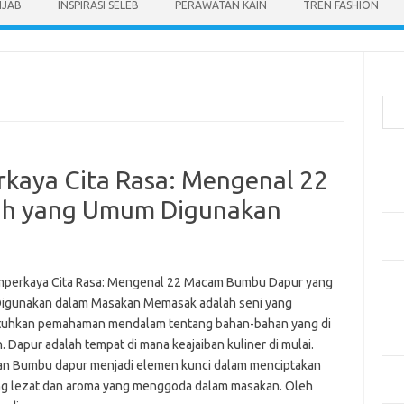
IJAB
INSPIRASI SELEB
PERAWATAN KAIN
TREN FASHION
Cari
Pos
aya Cita Rasa: Mengenal 22
Men
Kai
h yang Umum Digunakan
Men
Ber
Pak
erkaya Cita Rasa: Mengenal 22 Macam Bumbu Dapur yang
Sega
gunakan dalam Masakan Memasak adalah seni yang
Men
uhkan pemahaman mendalam tentang bahan-bahan yang di
Styl
 Dapur adalah tempat di mana keajaiban kuliner di mulai.
n Bumbu dapur menjadi elemen kunci dalam menciptakan
Sel
ng lezat dan aroma yang menggoda dalam masakan. Oleh
yan