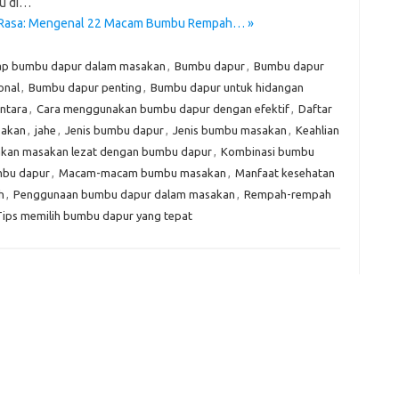
tu di…
 Rasa: Mengenal 22 Macam Bumbu Rempah… »
Kom
Tid
ap bumbu dapur dalam masakan
,
Bumbu dapur
,
Bumbu dapur
e
onal
,
Bumbu dapur penting
,
Bumbu dapur untuk hidangan
f
ntara
,
Cara menggunakan bumbu dapur dengan efektif
,
Daftar
fi
sakan
,
jahe
,
Jenis bumbu dapur
,
Jenis bumbu masakan
,
Keahlian
g
akan masakan lezat dengan bumbu dapur
,
Kombinasi bumbu
h
ho
bu dapur
,
Macam-macam bumbu masakan
,
Manfaat kesehatan
h
h
,
Penggunaan bumbu dapur dalam masakan
,
Rempah-rempah
ic
Tips memilih bumbu dapur yang tepat
im
ja
fo
fo
fo
fo
fo
eg
fo
ga
h