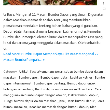
a
Ci
ta Rasa: Mengenal 22 Macam Bumbu Dapur yang Umum Digunakan
dalam Masakan Memasak adalah seni yang membutuhkan
pemahaman mendalam tentang bahan-bahan yang di gunakan.
Dapur adalah tempat di mana keajaiban kuliner di mulai. Kemudian
Bumbu dapur menjadi elemen kunci dalam menciptakan rasa yang
lezat dan aroma yang menggoda dalam masakan. Oleh sebab itu
di…
Read More: Bumbu Dapur Memperkaya Cita Rasa: Mengenal 22
Macam Bumbu Rempah… »
Category:
Artikel
Tag:
aMemahami peran setiap bumbu dapur dalam
masakan
,
Bumbu dapur
,
Bumbu dapur dalam keahlian kuliner
,
Bumbu
dapur internasional
,
Bumbu dapur penting
,
Bumbu dapur untuk
hidangan sehari-hari
,
Bumbu dapur untuk masakan Nusantara
,
Cara
menggunakan bumbu dapur dengan efektif
,
Daftar bumbu dapur
,
Fungsi bumbu dapur dalam masakan
,
jahe
,
Jenis bumbu dapur
,
Jenis
bumbu masakan
,
Keahlian memasak dengan bumbu dapur
,
Kiat