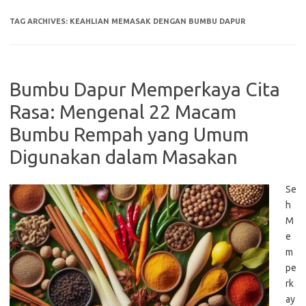
TAG ARCHIVES:
KEAHLIAN MEMASAK DENGAN BUMBU DAPUR
Bumbu Dapur Memperkaya Cita
Rasa: Mengenal 22 Macam
Bumbu Rempah yang Umum
Digunakan dalam Masakan
Se
h
M
e
m
pe
rk
ay