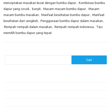
menciptakan masakan lezat dengan bumbu dapur
,
Kombinasi bumbu
dapur yang cocok
,
kunyit
,
Macam-macam bumbu dapur
,
Macam-
macam bumbu masakan
,
Manfaat kesehatan bumbu dapur
,
Manfaat
kesehatan dari cengkeh
,
Penggunaan bumbu dapur dalam masakan
,
Rempah-rempah dalam masakan
,
Rempah-rempah indonesia
,
Tips
memilih bumbu dapur yang tepat
Cari
Cari
Pos-pos Terbaru
Menggunakan Detergen yang Tepat untuk Jenis Kain Anda
Mengenal Hijab Syari: Gaya dan Etika dalam Berbusana
Pakaian Musim Panas Selebriti: Rahasia Tampil Segar dan Stylish
Menggali Kembali Gaya Hijab Klasik yang Tetap Stylish
Selebriti dan Sneakers: Perpaduan Gaya Santai yang Menarik