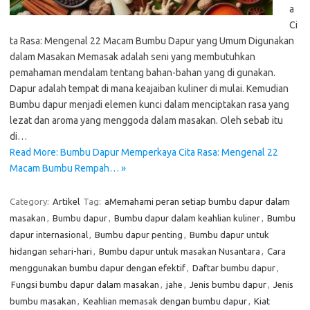
a
Ci
ta Rasa: Mengenal 22 Macam Bumbu Dapur yang Umum Digunakan
dalam Masakan Memasak adalah seni yang membutuhkan
pemahaman mendalam tentang bahan-bahan yang di gunakan.
Dapur adalah tempat di mana keajaiban kuliner di mulai. Kemudian
Bumbu dapur menjadi elemen kunci dalam menciptakan rasa yang
lezat dan aroma yang menggoda dalam masakan. Oleh sebab itu
di…
Read More: Bumbu Dapur Memperkaya Cita Rasa: Mengenal 22
Macam Bumbu Rempah… »
Category:
Artikel
Tag:
aMemahami peran setiap bumbu dapur dalam
masakan
,
Bumbu dapur
,
Bumbu dapur dalam keahlian kuliner
,
Bumbu
dapur internasional
,
Bumbu dapur penting
,
Bumbu dapur untuk
hidangan sehari-hari
,
Bumbu dapur untuk masakan Nusantara
,
Cara
menggunakan bumbu dapur dengan efektif
,
Daftar bumbu dapur
,
Fungsi bumbu dapur dalam masakan
,
jahe
,
Jenis bumbu dapur
,
Jenis
bumbu masakan
,
Keahlian memasak dengan bumbu dapur
,
Kiat