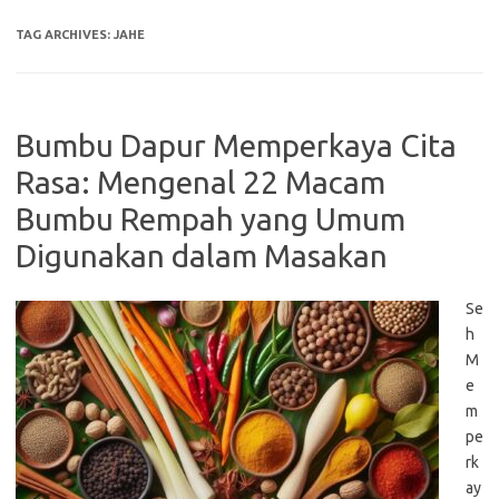
TAG ARCHIVES:
JAHE
Bumbu Dapur Memperkaya Cita
Rasa: Mengenal 22 Macam
Bumbu Rempah yang Umum
Digunakan dalam Masakan
Se
h
M
e
m
pe
rk
ay