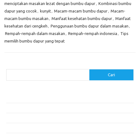
menciptakan masakan lezat dengan bumbu dapur
,
Kombinasi bumbu
dapur yang cocok
,
kunyit
,
Macam-macam bumbu dapur
,
Macam-
macam bumbu masakan
,
Manfaat kesehatan bumbu dapur
,
Manfaat
kesehatan dari cengkeh
,
Penggunaan bumbu dapur dalam masakan
,
Rempah-rempah dalam masakan
,
Rempah-rempah indonesia
,
Tips
memilih bumbu dapur yang tepat
Cari
Cari
Pos-pos Terbaru
Menggunakan Detergen yang Tepat untuk Jenis Kain Anda
Mengenal Hijab Syari: Gaya dan Etika dalam Berbusana
Pakaian Musim Panas Selebriti: Rahasia Tampil Segar dan Stylish
Menggali Kembali Gaya Hijab Klasik yang Tetap Stylish
Selebriti dan Sneakers: Perpaduan Gaya Santai yang Menarik