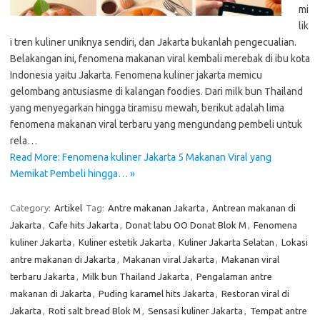
mi
lik
i tren kuliner uniknya sendiri, dan Jakarta bukanlah pengecualian.
Belakangan ini, fenomena makanan viral kembali merebak di ibu kota
Indonesia yaitu Jakarta. Fenomena kuliner jakarta memicu
gelombang antusiasme di kalangan foodies. Dari milk bun Thailand
yang menyegarkan hingga tiramisu mewah, berikut adalah lima
fenomena makanan viral terbaru yang mengundang pembeli untuk
rela…
Read More: Fenomena kuliner Jakarta 5 Makanan Viral yang
Memikat Pembeli hingga… »
Category:
Artikel
Tag:
Antre makanan Jakarta
,
Antrean makanan di
Jakarta
,
Cafe hits Jakarta
,
Donat labu OO Donat Blok M
,
Fenomena
kuliner Jakarta
,
Kuliner estetik Jakarta
,
Kuliner Jakarta Selatan
,
Lokasi
antre makanan di Jakarta
,
Makanan viral Jakarta
,
Makanan viral
terbaru Jakarta
,
Milk bun Thailand Jakarta
,
Pengalaman antre
makanan di Jakarta
,
Puding karamel hits Jakarta
,
Restoran viral di
Jakarta
,
Roti salt bread Blok M
,
Sensasi kuliner Jakarta
,
Tempat antre