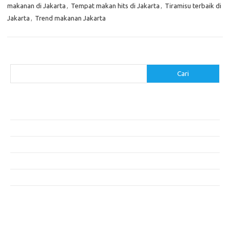
makanan di Jakarta
,
Tempat makan hits di Jakarta
,
Tiramisu terbaik di
Jakarta
,
Trend makanan Jakarta
Cari
Cari
Pos-pos Terbaru
Menggunakan Detergen yang Tepat untuk Jenis Kain Anda
Mengenal Hijab Syari: Gaya dan Etika dalam Berbusana
Pakaian Musim Panas Selebriti: Rahasia Tampil Segar dan Stylish
Menggali Kembali Gaya Hijab Klasik yang Tetap Stylish
Selebriti dan Sneakers: Perpaduan Gaya Santai yang Menarik
Komentar Terbaru
Tidak ada komentar untuk ditampilkan.