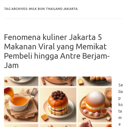
TAG ARCHIVES:
MILK BUN THAILAND JAKARTA
Fenomena kuliner Jakarta 5
Makanan Viral yang Memikat
Pembeli hingga Antre Berjam-
Jam
Se
tia
p
ko
ta
m
e