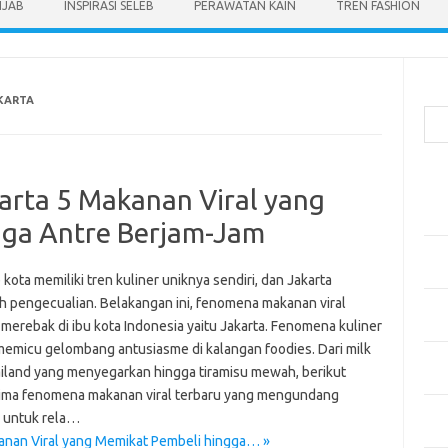
IJAB
INSPIRASI SELEB
PERAWATAN KAIN
TREN FASHION
Cari
KARTA
Pos
arta 5 Makanan Viral yang
Men
Kai
gga Antre Berjam-Jam
Men
Ber
ota memiliki tren kuliner uniknya sendiri, dan Jakarta
h pengecualian. Belakangan ini, fenomena makanan viral
Pak
merebak di ibu kota Indonesia yaitu Jakarta. Fenomena kuliner
Sega
 memicu gelombang antusiasme di kalangan foodies. Dari milk
Men
iland yang menyegarkan hingga tiramisu mewah, berikut
Styl
lima fenomena makanan viral terbaru yang mengundang
Sel
 untuk rela…
yan
anan Viral yang Memikat Pembeli hingga… »