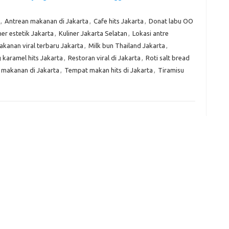
Kom
,
Antrean makanan di Jakarta
,
Cafe hits Jakarta
,
Donat labu OO
Tid
ner estetik Jakarta
,
Kuliner Jakarta Selatan
,
Lokasi antre
kanan viral terbaru Jakarta
,
Milk bun Thailand Jakarta
,
e
 karamel hits Jakarta
,
Restoran viral di Jakarta
,
Roti salt bread
f
fi
 makanan di Jakarta
,
Tempat makan hits di Jakarta
,
Tiramisu
g
h
ho
h
ic
im
ja
fo
fo
fo
fo
fo
eg
fo
ga
h