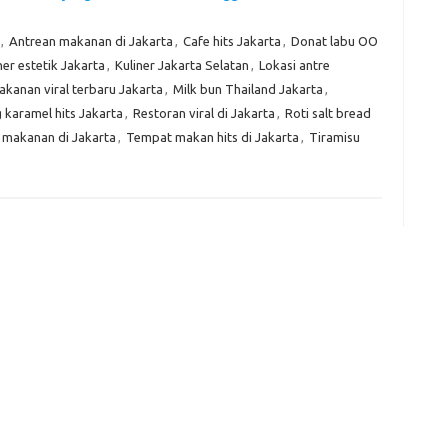
Kom
,
Antrean makanan di Jakarta
,
Cafe hits Jakarta
,
Donat labu OO
Tid
ner estetik Jakarta
,
Kuliner Jakarta Selatan
,
Lokasi antre
kanan viral terbaru Jakarta
,
Milk bun Thailand Jakarta
,
e
 karamel hits Jakarta
,
Restoran viral di Jakarta
,
Roti salt bread
f
fi
 makanan di Jakarta
,
Tempat makan hits di Jakarta
,
Tiramisu
g
h
ho
h
ic
im
ja
fo
fo
fo
fo
fo
eg
fo
ga
h