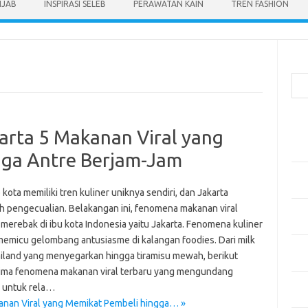
IJAB
INSPIRASI SELEB
PERAWATAN KAIN
TREN FASHION
Cari
Pos
arta 5 Makanan Viral yang
Men
Kai
gga Antre Berjam-Jam
Men
Ber
ota memiliki tren kuliner uniknya sendiri, dan Jakarta
h pengecualian. Belakangan ini, fenomena makanan viral
Pak
merebak di ibu kota Indonesia yaitu Jakarta. Fenomena kuliner
Sega
 memicu gelombang antusiasme di kalangan foodies. Dari milk
Men
iland yang menyegarkan hingga tiramisu mewah, berikut
Styl
lima fenomena makanan viral terbaru yang mengundang
Sel
 untuk rela…
yan
anan Viral yang Memikat Pembeli hingga… »