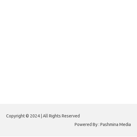
forexlive.my.id
forextradingreviews.my.id
forextrading.my.id
forextimeconverter.my.id
egritud.com
forhelpyou.com
gailhfleming.com
heyimalivemag.com
hyunsunkimhahm.com
ihrm2016.com
illinoistechcon.com
jilliankaulpeterson.com
jlrppatterns.com
johnmgerber.com
Paito HK 6D
Copyright © 2024 | All Rights Reserved
Powered By : Pashmina Media