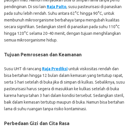
patogen mati. Namun menjadikan bisa di simpan lama tanpa perlu
pendinginan. Di sisi lain
Raja Paito
, susu pasteurisasi di panaskan
pada suhu lebih rendah. Suhu antara 62°C hingga 90°C, untuk
membunuh mikroorganisme berbahaya tanpa mengubah kualitas
secara signifikan. Sedangkan steril di panaskan pada suhu 110°C
hingga 120°C selama 20-40 menit, dengan tujuan menghilangkan
semua mikroorganisme hidup.
Tujuan Pemrosesan dan Keamanan
Susu UHT di rancang
Raja Prediksi
untuk viskositas rendah dan
bisa bertahan hingga 12 bulan dalam kemasan yang tertutup rapat,
serta 5 hari setelah di buka jika di simpan di kulkas. Sebaliknya, susu
pasteurisasi harus segera di masukkan ke kulkas setelah di buka
karena hanya tahan 3 hari dalam kondisi tersebut. Sedangkan steril,
baik dalam kemasan tertutup maupun di buka. Namun bisa bertahan
lama di suhu ruangan tanpa risiko kontaminasi.
Perbedaan Gizi dan Cita Rasa