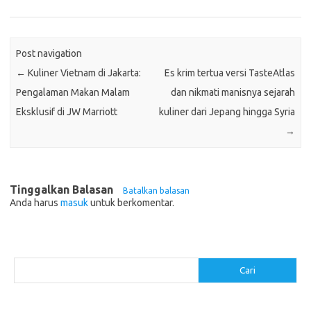
Post navigation
←
Kuliner Vietnam di Jakarta:
Es krim tertua versi TasteAtlas
Pengalaman Makan Malam
dan nikmati manisnya sejarah
Eksklusif di JW Marriott
kuliner dari Jepang hingga Syria
→
Tinggalkan Balasan
Batalkan balasan
Anda harus
masuk
untuk berkomentar.
Cari
Cari
Pos-pos Terbaru