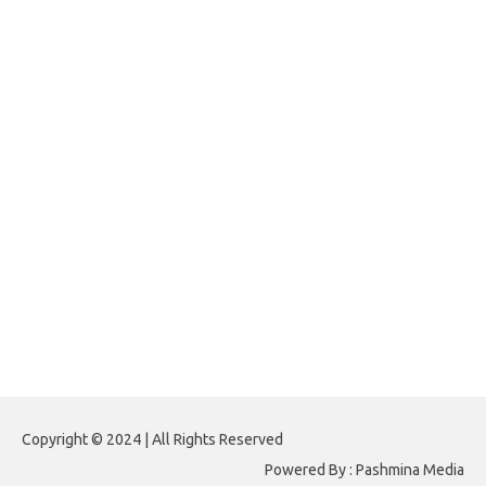
jasframing.com
foreximf.my.id
forexlive.my.id
forextradingreviews.my.id
forextrading.my.id
forextimeconverter.my.id
egritud.com
forhelpyou.com
gailhfleming.com
heyimalivemag.com
hyunsunkimhahm.com
ihrm2016.com
illinoistechcon.com
jilliankaulpeterson.com
jlrppatterns.com
johnmgerber.com
Paito HK 6D
Copyright © 2024 | All Rights Reserved
Powered By : Pashmina Media