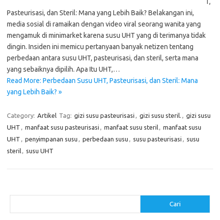
T,
Pasteurisasi, dan Steril: Mana yang Lebih Baik? Belakangan ini,
media sosial di ramaikan dengan video viral seorang wanita yang
mengamuk di minimarket karena susu UHT yang di terimanya tidak
dingin. Insiden ini memicu pertanyaan banyak netizen tentang
perbedaan antara susu UHT, pasteurisasi, dan steril, serta mana
yang sebaiknya dipilih. Apa Itu UHT,…
Read More: Perbedaan Susu UHT, Pasteurisasi, dan Steril: Mana
yang Lebih Baik? »
Category:
Artikel
Tag:
gizi susu pasteurisasi
,
gizi susu steril.
,
gizi susu
UHT
,
manfaat susu pasteurisasi
,
manfaat susu steril
,
manfaat susu
UHT
,
penyimpanan susu
,
perbedaan susu
,
susu pasteurisasi
,
susu
steril
,
susu UHT
Cari
Cari