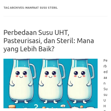
TAG ARCHIVES:
MANFAAT SUSU STERIL
Perbedaan Susu UHT,
Pasteurisasi, dan Steril: Mana
yang Lebih Baik?
Pe
rb
ed
aa
n
Su
su
U
H