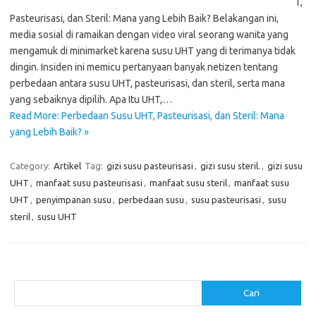
T,
Pasteurisasi, dan Steril: Mana yang Lebih Baik? Belakangan ini,
media sosial di ramaikan dengan video viral seorang wanita yang
mengamuk di minimarket karena susu UHT yang di terimanya tidak
dingin. Insiden ini memicu pertanyaan banyak netizen tentang
perbedaan antara susu UHT, pasteurisasi, dan steril, serta mana
yang sebaiknya dipilih. Apa Itu UHT,…
Read More: Perbedaan Susu UHT, Pasteurisasi, dan Steril: Mana
yang Lebih Baik? »
Category:
Artikel
Tag:
gizi susu pasteurisasi
,
gizi susu steril.
,
gizi susu
UHT
,
manfaat susu pasteurisasi
,
manfaat susu steril
,
manfaat susu
UHT
,
penyimpanan susu
,
perbedaan susu
,
susu pasteurisasi
,
susu
steril
,
susu UHT
Cari
Cari