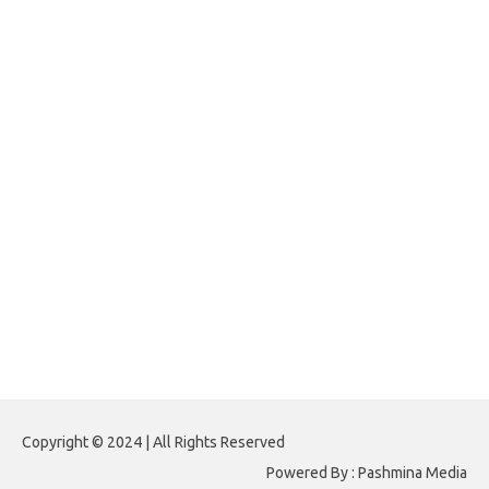
jasframing.com
foreximf.my.id
forexlive.my.id
forextradingreviews.my.id
forextrading.my.id
forextimeconverter.my.id
egritud.com
forhelpyou.com
gailhfleming.com
heyimalivemag.com
hyunsunkimhahm.com
ihrm2016.com
illinoistechcon.com
jilliankaulpeterson.com
jlrppatterns.com
johnmgerber.com
Paito HK 6D
Copyright © 2024 | All Rights Reserved
Powered By : Pashmina Media