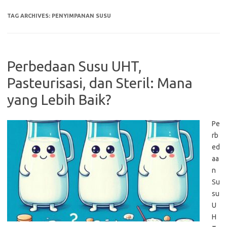
TAG ARCHIVES:
PENYIMPANAN SUSU
Perbedaan Susu UHT,
Pasteurisasi, dan Steril: Mana
yang Lebih Baik?
Pe
rb
ed
aa
n
Su
su
U
H