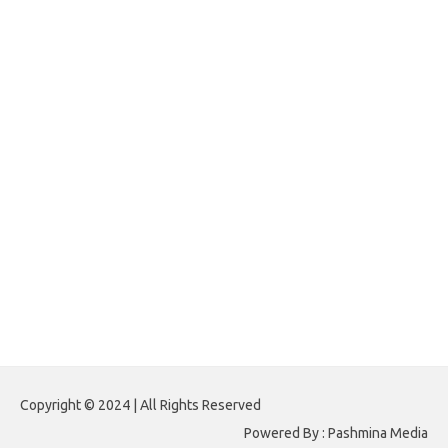
jasframing.com
foreximf.my.id
forexlive.my.id
forextradingreviews.my.id
forextrading.my.id
forextimeconverter.my.id
egritud.com
forhelpyou.com
gailhfleming.com
heyimalivemag.com
hyunsunkimhahm.com
ihrm2016.com
illinoistechcon.com
jilliankaulpeterson.com
jlrppatterns.com
johnmgerber.com
Paito HK 6D
Copyright © 2024 | All Rights Reserved
Powered By : Pashmina Media