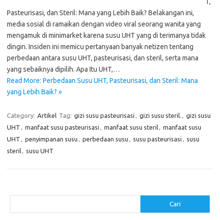
T,
Pasteurisasi, dan Steril: Mana yang Lebih Baik? Belakangan ini,
media sosial di ramaikan dengan video viral seorang wanita yang
mengamuk di minimarket karena susu UHT yang di terimanya tidak
dingin. Insiden ini memicu pertanyaan banyak netizen tentang
perbedaan antara susu UHT, pasteurisasi, dan steril, serta mana
yang sebaiknya dipilih. Apa Itu UHT,…
Read More: Perbedaan Susu UHT, Pasteurisasi, dan Steril: Mana
yang Lebih Baik? »
Category:
Artikel
Tag:
gizi susu pasteurisasi
,
gizi susu steril.
,
gizi susu
UHT
,
manfaat susu pasteurisasi
,
manfaat susu steril
,
manfaat susu
UHT
,
penyimpanan susu
,
perbedaan susu
,
susu pasteurisasi
,
susu
steril
,
susu UHT
Cari
Cari