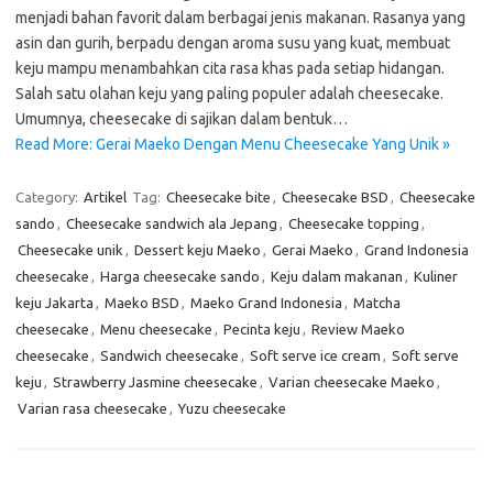
menjadi bahan favorit dalam berbagai jenis makanan. Rasanya yang
asin dan gurih, berpadu dengan aroma susu yang kuat, membuat
keju mampu menambahkan cita rasa khas pada setiap hidangan.
Salah satu olahan keju yang paling populer adalah cheesecake.
Umumnya, cheesecake di sajikan dalam bentuk…
Read More: Gerai Maeko Dengan Menu Cheesecake Yang Unik »
Category:
Artikel
Tag:
Cheesecake bite
,
Cheesecake BSD
,
Cheesecake
sando
,
Cheesecake sandwich ala Jepang
,
Cheesecake topping
,
Cheesecake unik
,
Dessert keju Maeko
,
Gerai Maeko
,
Grand Indonesia
cheesecake
,
Harga cheesecake sando
,
Keju dalam makanan
,
Kuliner
keju Jakarta
,
Maeko BSD
,
Maeko Grand Indonesia
,
Matcha
cheesecake
,
Menu cheesecake
,
Pecinta keju
,
Review Maeko
cheesecake
,
Sandwich cheesecake
,
Soft serve ice cream
,
Soft serve
keju
,
Strawberry Jasmine cheesecake
,
Varian cheesecake Maeko
,
Varian rasa cheesecake
,
Yuzu cheesecake