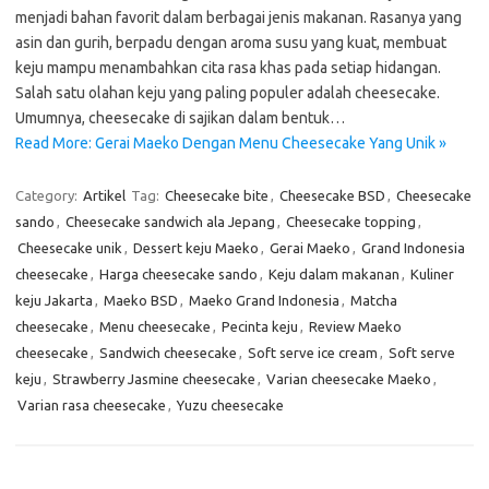
menjadi bahan favorit dalam berbagai jenis makanan. Rasanya yang
asin dan gurih, berpadu dengan aroma susu yang kuat, membuat
keju mampu menambahkan cita rasa khas pada setiap hidangan.
Salah satu olahan keju yang paling populer adalah cheesecake.
Umumnya, cheesecake di sajikan dalam bentuk…
Read More: Gerai Maeko Dengan Menu Cheesecake Yang Unik »
Category:
Artikel
Tag:
Cheesecake bite
,
Cheesecake BSD
,
Cheesecake
sando
,
Cheesecake sandwich ala Jepang
,
Cheesecake topping
,
Cheesecake unik
,
Dessert keju Maeko
,
Gerai Maeko
,
Grand Indonesia
cheesecake
,
Harga cheesecake sando
,
Keju dalam makanan
,
Kuliner
keju Jakarta
,
Maeko BSD
,
Maeko Grand Indonesia
,
Matcha
cheesecake
,
Menu cheesecake
,
Pecinta keju
,
Review Maeko
cheesecake
,
Sandwich cheesecake
,
Soft serve ice cream
,
Soft serve
keju
,
Strawberry Jasmine cheesecake
,
Varian cheesecake Maeko
,
Varian rasa cheesecake
,
Yuzu cheesecake