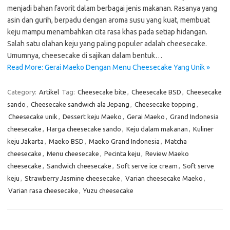
menjadi bahan favorit dalam berbagai jenis makanan. Rasanya yang
asin dan gurih, berpadu dengan aroma susu yang kuat, membuat
keju mampu menambahkan cita rasa khas pada setiap hidangan.
Salah satu olahan keju yang paling populer adalah cheesecake.
Umumnya, cheesecake di sajikan dalam bentuk…
Read More: Gerai Maeko Dengan Menu Cheesecake Yang Unik »
Category:
Artikel
Tag:
Cheesecake bite
,
Cheesecake BSD
,
Cheesecake
sando
,
Cheesecake sandwich ala Jepang
,
Cheesecake topping
,
Cheesecake unik
,
Dessert keju Maeko
,
Gerai Maeko
,
Grand Indonesia
cheesecake
,
Harga cheesecake sando
,
Keju dalam makanan
,
Kuliner
keju Jakarta
,
Maeko BSD
,
Maeko Grand Indonesia
,
Matcha
cheesecake
,
Menu cheesecake
,
Pecinta keju
,
Review Maeko
cheesecake
,
Sandwich cheesecake
,
Soft serve ice cream
,
Soft serve
keju
,
Strawberry Jasmine cheesecake
,
Varian cheesecake Maeko
,
Varian rasa cheesecake
,
Yuzu cheesecake