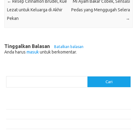
←
Resep Cinnamon Brudel, Kue
Mi Ayam Bakar Cobek, Sensasi
Lezat untuk Keluarga di Akhir
Pedas yang Menggugah Selera
Pekan
→
Tinggalkan Balasan
Batalkan balasan
Anda harus
masuk
untuk berkomentar.
Cari
Cari
Pos-pos Terbaru
Menggunakan Detergen yang Tepat untuk Jenis Kain Anda
Mengenal Hijab Syari: Gaya dan Etika dalam Berbusana
Pakaian Musim Panas Selebriti: Rahasia Tampil Segar dan Stylish
Menggali Kembali Gaya Hijab Klasik yang Tetap Stylish