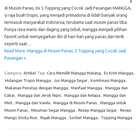
a
di Musim Panas, Ini 5 Topping yang Cocok Jadi Pasangan MANGGA,
si raja buah tropis, yang menjadi primadona di lidah banyak orang
termasuk masyarakat Indonesia, terutama saat musim panas tiba.
Punya rasa manis dan daging yang tebal, mangga menjadi pilihan
favorit untuk menyegarkan diri di hari-hari yang panas dan terik
seperti saat…
Read More: Mangga di Musim Panas, 5 Topping yang Cocok Jadi
Pasangan »
Category:
Artikel
Tag:
Cara Memilih Mangga Matang
,
Es Krim Mangga
,
Hidangan Tropis Mangga
,
Jus Mangga Segar
,
Kombinasi Mangga
,
Makanan Penutup dengan Mangga
,
Manfaat Mangga
,
Mangga dan
Cabai
,
Mangga dan Jeruk Nipis
,
Mangga dan Kelapa
,
Mangga dan
Mint
,
Mangga dan Vanila
,
Mangga di Musim Panas
,
Mangga untuk
Musim Panas
,
Minuman Segar Mangga
,
Resep Mangga Segar
,
Resep
Mango Sticky Rice
,
Rujak Mangga
,
Sorbet Mangga
,
Topping Mangga