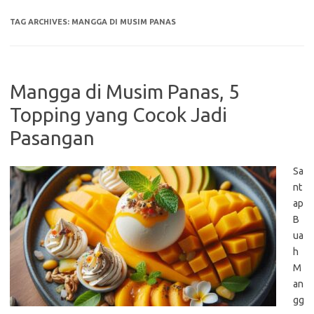
TAG ARCHIVES:
MANGGA DI MUSIM PANAS
Mangga di Musim Panas, 5
Topping yang Cocok Jadi
Pasangan
Sa
nt
ap
B
ua
h
M
an
gg