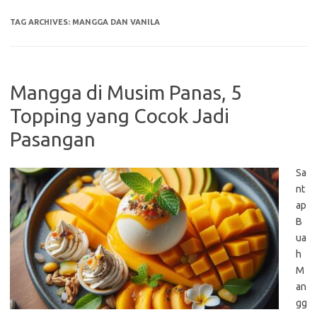
TAG ARCHIVES:
MANGGA DAN VANILA
Mangga di Musim Panas, 5
Topping yang Cocok Jadi
Pasangan
Sa
nt
ap
B
ua
h
M
an
gg