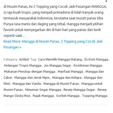
a
di Musim Panas, Ini 5 Topping yang Cocok Jadi Pasangan MANGGA,
si raja buah tropis, yang menjadi primadona di lidah banyak orang
termasuk masyarakat Indonesia, terutama saat musim panas tiba.
Punya rasa manis dan daging yang tebal, mangga menjadi pilihan
favorit untuk menyegarkan diri di hari-hari yang panas dan terik
seperti saat…
Read More: Mangga di Musim Panas, 5 Topping yang Cocok Jadi
Pasangan »
Category:
Artikel
Tag:
Cara Memilih Mangga Matang
,
Es Krim Mangga
,
Hidangan Tropis Mangga
,
Jus Mangga Segar
,
Kombinasi Mangga
,
Makanan Penutup dengan Mangga
,
Manfaat Mangga
,
Mangga dan
Cabai
,
Mangga dan Jeruk Nipis
,
Mangga dan Kelapa
,
Mangga dan
Mint
,
Mangga dan Vanila
,
Mangga di Musim Panas
,
Mangga untuk
Musim Panas
,
Minuman Segar Mangga
,
Resep Mangga Segar
,
Resep
Mango Sticky Rice
,
Rujak Mangga
,
Sorbet Mangga
,
Topping Mangga