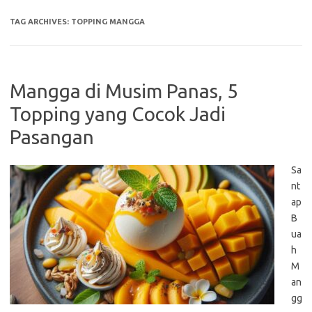
TAG ARCHIVES:
TOPPING MANGGA
Mangga di Musim Panas, 5
Topping yang Cocok Jadi
Pasangan
Sa
nt
ap
B
ua
h
M
an
gg