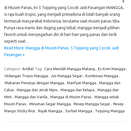
a
di Musim Panas, Ini 5 Topping yang Cocok Jadi Pasangan MANGGA,
si raja buah tropis, yang menjadi primadona di lidah banyak orang
termasuk masyarakat Indonesia, terutama saat musim panas tiba.
Punya rasa manis dan daging yang tebal, mangga menjadi pilihan
favorit untuk menyegarkan diri di hari-hari yang panas dan terik
seperti saat…
Read More: Mangga di Musim Panas, 5 Topping yang Cocok Jadi
Pasangan »
Category:
Artikel
Tag:
Cara Memilih Mangga Matang
,
Es Krim Mangga
,
Hidangan Tropis Mangga
,
Jus Mangga Segar
,
Kombinasi Mangga
,
Makanan Penutup dengan Mangga
,
Manfaat Mangga
,
Mangga dan
Cabai
,
Mangga dan Jeruk Nipis
,
Mangga dan Kelapa
,
Mangga dan
Mint
,
Mangga dan Vanila
,
Mangga di Musim Panas
,
Mangga untuk
Musim Panas
,
Minuman Segar Mangga
,
Resep Mangga Segar
,
Resep
Mango Sticky Rice
,
Rujak Mangga
,
Sorbet Mangga
,
Topping Mangga