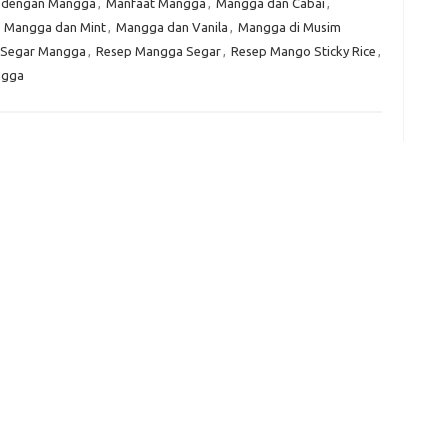
 dengan Mangga
,
Manfaat Mangga
,
Mangga dan Cabai
,
,
Mangga dan Mint
,
Mangga dan Vanila
,
Mangga di Musim
e
 Segar Mangga
,
Resep Mangga Segar
,
Resep Mango Sticky Rice
,
f
ngga
fi
g
h
ho
h
ic
im
ja
fo
fo
fo
fo
fo
eg
fo
ga
h
h
i
il