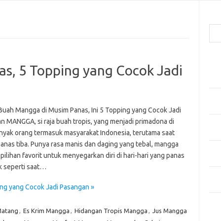
Cari
Pos
s, 5 Topping yang Cocok Jadi
Men
Kai
Men
Ber
Buah Mangga di Musim Panas, Ini 5 Topping yang Cocok Jadi
n MANGGA, si raja buah tropis, yang menjadi primadona di
Pak
anyak orang termasuk masyarakat Indonesia, terutama saat
Sega
anas tiba. Punya rasa manis dan daging yang tebal, mangga
Men
pilihan favorit untuk menyegarkan diri di hari-hari yang panas
Styl
k seperti saat…
Sel
yan
ng yang Cocok Jadi Pasangan »
Kom
Matang
,
Es Krim Mangga
,
Hidangan Tropis Mangga
,
Jus Mangga
Tid