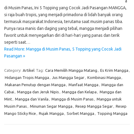
a
di Musim Panas, Ini 5 Topping yang Cocok Jadi Pasangan MANGGA,
si raja buah tropis, yang menjadi primadona di lidah banyak orang
termasuk masyarakat Indonesia, terutama saat musim panas tiba.
Punya rasa manis dan daging yang tebal, mangga menjadi pilihan
favorit untuk menyegarkan diri di hari-hari yang panas dan terik
seperti saat…
Read More: Mangga di Musim Panas, 5 Topping yang Cocok Jadi
Pasangan »
Category:
Artikel
Tag:
Cara Memilih Mangga Matang
,
Es Krim Mangga
,
Hidangan Tropis Mangga
,
Jus Mangga Segar
,
Kombinasi Mangga
,
Makanan Penutup dengan Mangga
,
Manfaat Mangga
,
Mangga dan
Cabai
,
Mangga dan Jeruk Nipis
,
Mangga dan Kelapa
,
Mangga dan
Mint
,
Mangga dan Vanila
,
Mangga di Musim Panas
,
Mangga untuk
Musim Panas
,
Minuman Segar Mangga
,
Resep Mangga Segar
,
Resep
Mango Sticky Rice
,
Rujak Mangga
,
Sorbet Mangga
,
Topping Mangga