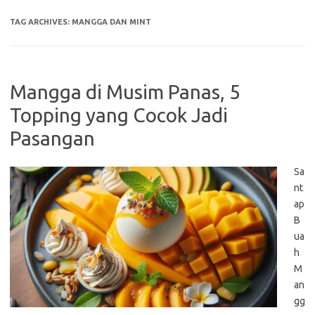
TAG ARCHIVES:
MANGGA DAN MINT
Mangga di Musim Panas, 5
Topping yang Cocok Jadi
Pasangan
Sa
nt
ap
B
ua
h
M
an
gg