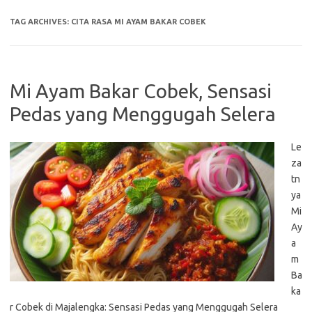
TAG ARCHIVES:
CITA RASA MI AYAM BAKAR COBEK
Mi Ayam Bakar Cobek, Sensasi
Pedas yang Menggugah Selera
Le
za
tn
ya
Mi
Ay
a
m
Ba
ka
r Cobek di Majalengka: Sensasi Pedas yang Menggugah Selera