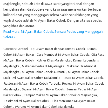
Majalengka, sebuah kota di Jawa Barat yang terkenal dengan
keindahan alam dan budaya yang kaya, juga menawarkan berbagai
kuliner lezat yang menggugah selera. Salah satu hidangan yang
wajib di coba adalah Mi Ayam Bakar Cobek. Dengan cita rasa pedas
yang khas dan aroma…
Read More: Mi Ayam Bakar Cobek, Sensasi Pedas yang Menggugah
Selera »
Category:
Artikel
Tag:
Ayam Bakar dengan Bumbu Cobek
,
Bumbu
Cobek Mi Ayam Bakar
,
Cara Membuat Mi Ayam Bakar Cobek
,
Cita Rasa
Mi Ayam Bakar Cobek
,
Kuliner Khas Majalengka
,
Kuliner Legendaris
Majalengka
,
Makanan Pedas di Majalengka
,
Makanan Tradisional
Majalengka
,
Mi Ayam Bakar Cobek Autentik
,
Mi Ayam Bakar Cobek
Enak
,
Mi Ayam Bakar Cobek Majalengka
,
Resep Mi Ayam Bakar Cobek
,
Restoran Mi Ayam Bakar Cobek Terbaik
,
Review Mi Ayam Bakar Cobek
Majalengka
,
Sejarah Mi Ayam Bakar Cobek
,
Sensasi Pedas Mi Ayam
Bakar Cobek
,
Tempat Makan Mi Ayam Bakar Cobek di Majalengka
,
Testimoni Mi Ayam Bakar Cobek
,
Tips Menikmati Mi Ayam Bakar
Cobek
,
Warung Mi Ayam Bakar Cobek Majalengka