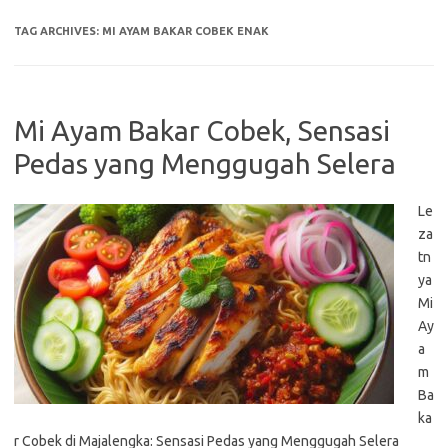
TAG ARCHIVES:
MI AYAM BAKAR COBEK ENAK
Mi Ayam Bakar Cobek, Sensasi
Pedas yang Menggugah Selera
Le
za
tn
ya
Mi
Ay
a
m
Ba
ka
r Cobek di Majalengka: Sensasi Pedas yang Menggugah Selera