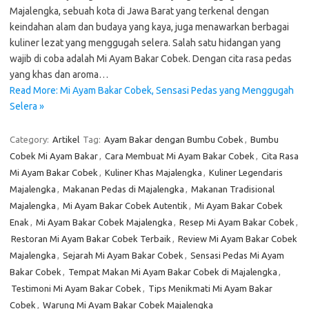
Majalengka, sebuah kota di Jawa Barat yang terkenal dengan
keindahan alam dan budaya yang kaya, juga menawarkan berbagai
kuliner lezat yang menggugah selera. Salah satu hidangan yang
wajib di coba adalah Mi Ayam Bakar Cobek. Dengan cita rasa pedas
yang khas dan aroma…
Read More: Mi Ayam Bakar Cobek, Sensasi Pedas yang Menggugah
Selera »
Category:
Artikel
Tag:
Ayam Bakar dengan Bumbu Cobek
,
Bumbu
Cobek Mi Ayam Bakar
,
Cara Membuat Mi Ayam Bakar Cobek
,
Cita Rasa
Mi Ayam Bakar Cobek
,
Kuliner Khas Majalengka
,
Kuliner Legendaris
Majalengka
,
Makanan Pedas di Majalengka
,
Makanan Tradisional
Majalengka
,
Mi Ayam Bakar Cobek Autentik
,
Mi Ayam Bakar Cobek
Enak
,
Mi Ayam Bakar Cobek Majalengka
,
Resep Mi Ayam Bakar Cobek
,
Restoran Mi Ayam Bakar Cobek Terbaik
,
Review Mi Ayam Bakar Cobek
Majalengka
,
Sejarah Mi Ayam Bakar Cobek
,
Sensasi Pedas Mi Ayam
Bakar Cobek
,
Tempat Makan Mi Ayam Bakar Cobek di Majalengka
,
Testimoni Mi Ayam Bakar Cobek
,
Tips Menikmati Mi Ayam Bakar
Cobek
,
Warung Mi Ayam Bakar Cobek Majalengka