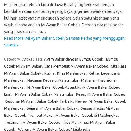
Majalengka, sebuah kota di Jawa Barat yang terkenal dengan
keindahan alam dan budaya yang kaya, juga menawarkan berbagai
kuliner lezat yang menggugah selera. Salah satu hidangan yang
wajib di coba adalah Mi Ayam Bakar Cobek. Dengan cita rasa pedas
yang khas dan aroma…
Read More: Mi Ayam Bakar Cobek, Sensasi Pedas yang Menggugah
Selera »
Category:
Artikel
Tag:
Ayam Bakar dengan Bumbu Cobek
,
Bumbu
Cobek Mi Ayam Bakar
,
Cara Membuat Mi Ayam Bakar Cobek
,
Cita Rasa
Mi Ayam Bakar Cobek
,
Kuliner Khas Majalengka
,
Kuliner Legendaris
Majalengka
,
Makanan Pedas di Majalengka
,
Makanan Tradisional
Majalengka
,
Mi Ayam Bakar Cobek Autentik
,
Mi Ayam Bakar Cobek
Enak
,
Mi Ayam Bakar Cobek Majalengka
,
Resep Mi Ayam Bakar Cobek
,
Restoran Mi Ayam Bakar Cobek Terbaik
,
Review Mi Ayam Bakar Cobek
Majalengka
,
Sejarah Mi Ayam Bakar Cobek
,
Sensasi Pedas Mi Ayam
Bakar Cobek
,
Tempat Makan Mi Ayam Bakar Cobek di Majalengka
,
Testimoni Mi Ayam Bakar Cobek
,
Tips Menikmati Mi Ayam Bakar
Cobek
,
Warung Mi Ayam Bakar Cobek Majalengka