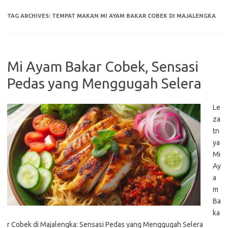
TAG ARCHIVES:
TEMPAT MAKAN MI AYAM BAKAR COBEK DI MAJALENGKA
Mi Ayam Bakar Cobek, Sensasi
Pedas yang Menggugah Selera
Le
za
tn
ya
Mi
Ay
a
m
Ba
ka
r Cobek di Majalengka: Sensasi Pedas yang Menggugah Selera