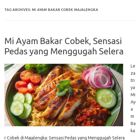
TAG ARCHIVES:
MI AYAM BAKAR COBEK MAJALENGKA
Mi Ayam Bakar Cobek, Sensasi
Pedas yang Menggugah Selera
Le
za
tn
ya
Mi
Ay
a
m
Ba
ka
r Cobek di Majalengka: Sensasi Pedas yang Menggugah Selera