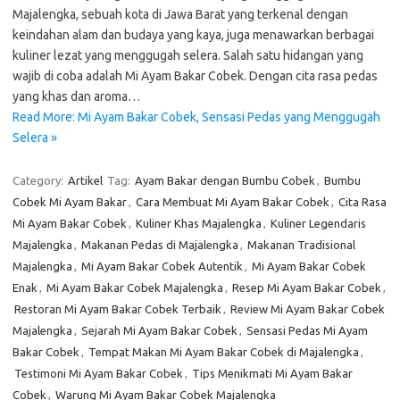
Majalengka, sebuah kota di Jawa Barat yang terkenal dengan
keindahan alam dan budaya yang kaya, juga menawarkan berbagai
kuliner lezat yang menggugah selera. Salah satu hidangan yang
wajib di coba adalah Mi Ayam Bakar Cobek. Dengan cita rasa pedas
yang khas dan aroma…
Read More: Mi Ayam Bakar Cobek, Sensasi Pedas yang Menggugah
Selera »
Category:
Artikel
Tag:
Ayam Bakar dengan Bumbu Cobek
,
Bumbu
Cobek Mi Ayam Bakar
,
Cara Membuat Mi Ayam Bakar Cobek
,
Cita Rasa
Mi Ayam Bakar Cobek
,
Kuliner Khas Majalengka
,
Kuliner Legendaris
Majalengka
,
Makanan Pedas di Majalengka
,
Makanan Tradisional
Majalengka
,
Mi Ayam Bakar Cobek Autentik
,
Mi Ayam Bakar Cobek
Enak
,
Mi Ayam Bakar Cobek Majalengka
,
Resep Mi Ayam Bakar Cobek
,
Restoran Mi Ayam Bakar Cobek Terbaik
,
Review Mi Ayam Bakar Cobek
Majalengka
,
Sejarah Mi Ayam Bakar Cobek
,
Sensasi Pedas Mi Ayam
Bakar Cobek
,
Tempat Makan Mi Ayam Bakar Cobek di Majalengka
,
Testimoni Mi Ayam Bakar Cobek
,
Tips Menikmati Mi Ayam Bakar
Cobek
,
Warung Mi Ayam Bakar Cobek Majalengka