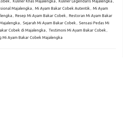
Cobek
,
Kuliner Khas Majalengka
,
Kuliner Legendaris Majalengka
,
sional Majalengka
,
Mi Ayam Bakar Cobek Autentik
,
Mi Ayam
e
alengka
,
Resep Mi Ayam Bakar Cobek
,
Restoran Mi Ayam Bakar
f
Majalengka
,
Sejarah Mi Ayam Bakar Cobek
,
Sensasi Pedas Mi
fi
g
kar Cobek di Majalengka
,
Testimoni Mi Ayam Bakar Cobek
,
h
 Mi Ayam Bakar Cobek Majalengka
ho
h
ic
im
ja
fo
fo
fo
fo
fo
eg
fo
ga
h
h
i
il