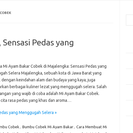
Cari
 COBEK
Pos
 Sensasi Pedas yang
Men
Kai
Men
Ber
a Mi Ayam Bakar Cobek di Majalengka: Sensasi Pedas yang
ah Selera Majalengka, sebuah kota di Jawa Barat yang
Pak
l dengan keindahan alam dan budaya yang kaya, juga
Sega
kan berbagai kuliner lezat yang menggugah selera. Salah
Men
dangan yang wajib di coba adalah Mi Ayam Bakar Cobek.
Styl
cita rasa pedas yang khas dan aroma…
Sel
yan
Pedas yang Menggugah Selera »
Kom
umbu Cobek
,
Bumbu Cobek Mi Ayam Bakar
,
Cara Membuat Mi
Tid