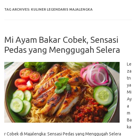
TAG ARCHIVES:
KULINER LEGENDARIS MAJALENGKA
Mi Ayam Bakar Cobek, Sensasi
Pedas yang Menggugah Selera
Le
za
tn
ya
Mi
Ay
a
m
Ba
ka
r Cobek di Majalengka: Sensasi Pedas yang Menggugah Selera