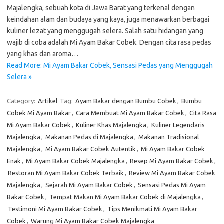
Majalengka, sebuah kota di Jawa Barat yang terkenal dengan
keindahan alam dan budaya yang kaya, juga menawarkan berbagai
kuliner lezat yang menggugah selera. Salah satu hidangan yang
wajib di coba adalah Mi Ayam Bakar Cobek. Dengan cita rasa pedas
yang khas dan aroma…
Read More: Mi Ayam Bakar Cobek, Sensasi Pedas yang Menggugah
Selera »
Category:
Artikel
Tag:
Ayam Bakar dengan Bumbu Cobek
,
Bumbu
Cobek Mi Ayam Bakar
,
Cara Membuat Mi Ayam Bakar Cobek
,
Cita Rasa
Mi Ayam Bakar Cobek
,
Kuliner Khas Majalengka
,
Kuliner Legendaris
Majalengka
,
Makanan Pedas di Majalengka
,
Makanan Tradisional
Majalengka
,
Mi Ayam Bakar Cobek Autentik
,
Mi Ayam Bakar Cobek
Enak
,
Mi Ayam Bakar Cobek Majalengka
,
Resep Mi Ayam Bakar Cobek
,
Restoran Mi Ayam Bakar Cobek Terbaik
,
Review Mi Ayam Bakar Cobek
Majalengka
,
Sejarah Mi Ayam Bakar Cobek
,
Sensasi Pedas Mi Ayam
Bakar Cobek
,
Tempat Makan Mi Ayam Bakar Cobek di Majalengka
,
Testimoni Mi Ayam Bakar Cobek
,
Tips Menikmati Mi Ayam Bakar
Cobek
,
Warung Mi Ayam Bakar Cobek Majalengka